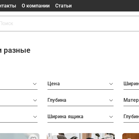
нтакты
О компании
Статьи
и разные
а
Цена
Шири
Глубина
Матер
Ширина ящика
Глуби