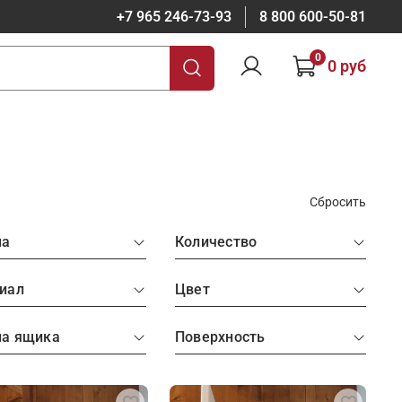
+7 965 246-73-93
8 800 600-50-81
0
0 руб
Сбросить
на
Количество
иал
Цвет
на ящика
Поверхность