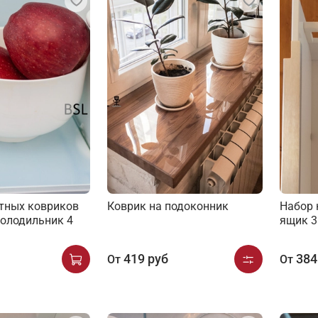
тных ковриков
Коврик на подоконник
Набор 
холодильник 4
ящик 3
419 руб
384
От
От