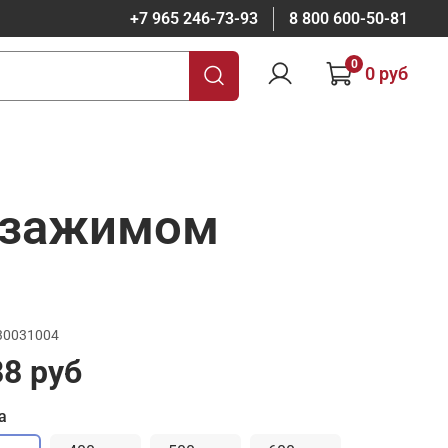
+7 965 246-73-93
8 800 600-50-81
0
0 руб
с зажимом
30031004
8 руб
а