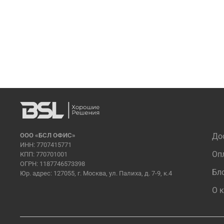
ООО «БСЛ ОФИС»
До
ИНН: 7707415771
Оп
КПП: 770701001
ОГРН: 1187746573398
Бл
Юр. адрес: 127055, г. Москва, ул. Палиха, д. 7-9, к.4
О 