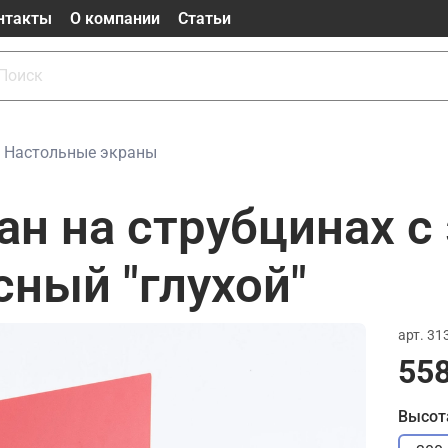
нтакты
О компании
Статьи
Настольные экраны
ан на струбцинах 
сный "глухой"
арт.
31
558
Высот