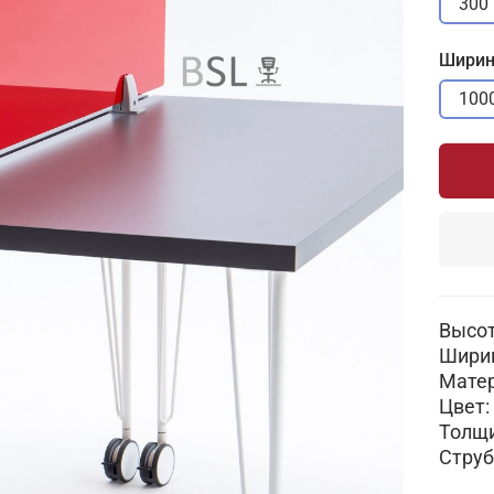
300
Ширин
100
Высот
Ширин
Матер
Цвет:
Толщи
Струб