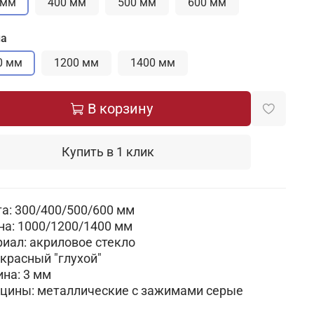
 мм
400 мм
500 мм
600 мм
а
0 мм
1200 мм
1400 мм
В корзину
Купить в 1 клик
а: 300/400/500/600 мм
а: 1000/1200/1400 мм
иал: акриловое стекло
 красный "глухой"
на: 3 мм
цины: металлические с зажимами серые