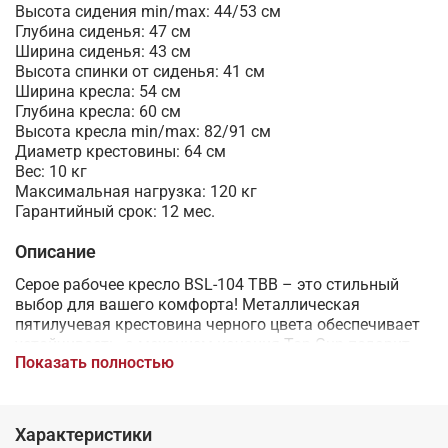
Высота сидения min/max: 44/53 см
Глубина сиденья: 47 см
Ширина сиденья: 43 см
Высота спинки от сиденья: 41 см
Ширина кресла: 54 см
Глубина кресла: 60 см
Высота кресла min/max: 82/91 см
Диаметр крестовины: 64 см
Вес: 10 кг
Максимальная нагрузка: 120 кг
Гарантийный срок: 12 мес.
Описание
Серое рабочее кресло BSL-104 TBB – это стильный
выбор для вашего комфорта! Металлическая
пятилучевая крестовина черного цвета обеспечивает
устойчивость, а механизм качания Top-Gun подарит
Показать полностью
свободу движений. Регулируемая высота сидения
позволяет настроить положение под ваш рост,
создавая идеальные условия для продуктивной
работы. Эксклюзивная ткань подчеркивает
Характеристики
элегантность модели. Дизайн, воплощающий удобство